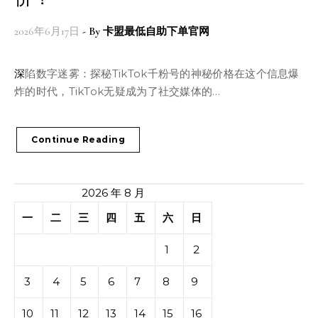
2026年6月17日
- By
卡盟最低自助下单官网
深陷数字迷雾：探秘TikTok千粉号的神秘价格在这个信息爆
炸的时代，TikTok无疑成为了社交媒体的…
Continue Reading
2026 年 8 月
一
二
三
四
五
六
日
1
2
3
4
5
6
7
8
9
10
11
12
13
14
15
16