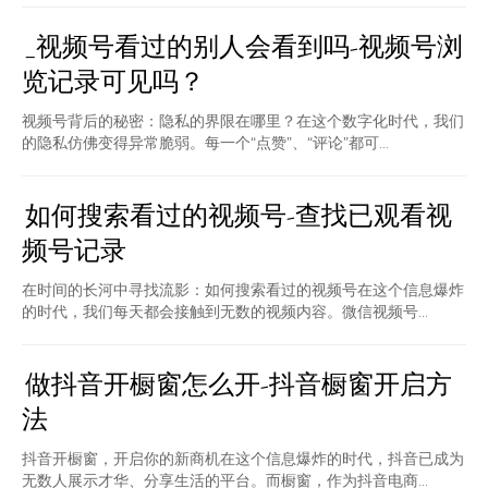
_视频号看过的别人会看到吗-视频号浏
览记录可见吗？
视频号背后的秘密：隐私的界限在哪里？在这个数字化时代，我们
的隐私仿佛变得异常脆弱。每一个“点赞”、“评论”都可...
如何搜索看过的视频号-查找已观看视
频号记录
在时间的长河中寻找流影：如何搜索看过的视频号在这个信息爆炸
的时代，我们每天都会接触到无数的视频内容。微信视频号...
做抖音开橱窗怎么开-抖音橱窗开启方
法
抖音开橱窗，开启你的新商机在这个信息爆炸的时代，抖音已成为
无数人展示才华、分享生活的平台。而橱窗，作为抖音电商...