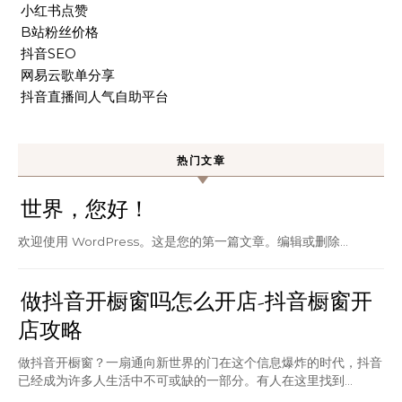
小红书点赞
B站粉丝价格
抖音SEO
网易云歌单分享
抖音直播间人气自助平台
热门文章
世界，您好！
欢迎使用 WordPress。这是您的第一篇文章。编辑或删除…
做抖音开橱窗吗怎么开店-抖音橱窗开
店攻略
做抖音开橱窗？一扇通向新世界的门在这个信息爆炸的时代，抖音
已经成为许多人生活中不可或缺的一部分。有人在这里找到...