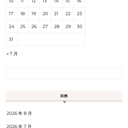
10
11
12
13
14
15
16
17
18
19
20
21
22
23
24
25
26
27
28
29
30
31
« 7 月
搜索：
归档
2026 年 8 月
2026 年 7 月