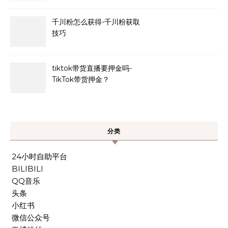
千川粉怎么获得-千川粉获取
技巧
tiktok带货直播要押金吗-
TikTok带货押金？
分类
24小时自助平台
BILIBILI
QQ音乐
头条
小红书
微信公众号