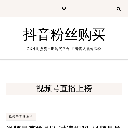
Skip to content
抖音粉丝购买
24小时点赞自助购买平台-抖音真人低价涨粉
视频号直播上榜
视频号直播上榜