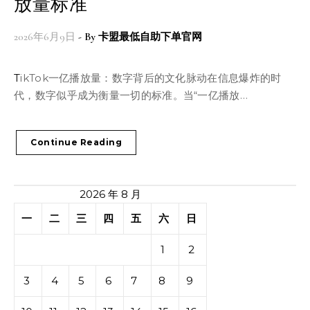
放量标准
2026年6月9日
- By
卡盟最低自助下单官网
TikTok一亿播放量：数字背后的文化脉动在信息爆炸的时
代，数字似乎成为衡量一切的标准。当“一亿播放…
Continue Reading
2026 年 8 月
一
二
三
四
五
六
日
1
2
3
4
5
6
7
8
9