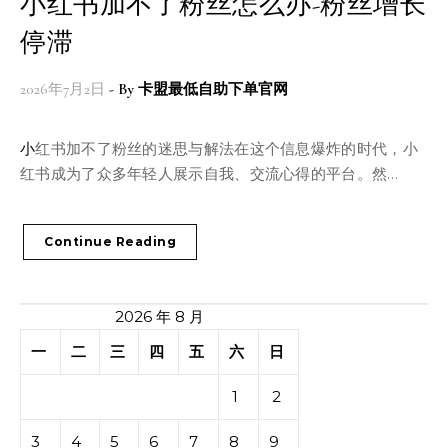
小红书加不了粉丝怎么办-粉丝增长
停滞
2026年7月2日
- By
卡盟最低自助下单官网
小红书加不了粉丝的迷思与解法在这个信息爆炸的时代，小
红书成为了众多年轻人展示自我、交流心得的平台。然…
Continue Reading
2026 年 8 月
一
二
三
四
五
六
日
1
2
3
4
5
6
7
8
9