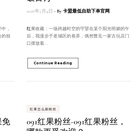
2026年7月4日
- By
卡盟最低自助下单官网
红果收藏：一场跨越时空的守望在某个阳光明媚的午
台的枝
后，我漫步于老城区的巷弄，偶然瞥见一家古玩店门
口摆放着…
Continue Reading
红果怎么刷粉丝
果免
091红果粉丝-091红果粉丝，