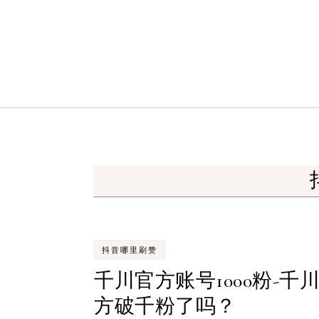
Skip to content
抖音哪里刷赞
千川官方账号1000粉-千
方破千粉了吗？