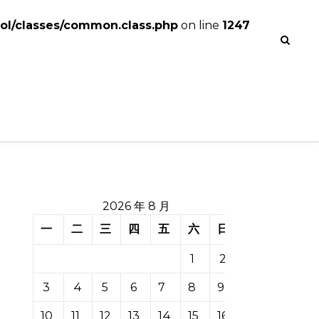
l/classes/common.class.php
on line
1247
2026 年 8 月
一
二
三
四
五
六
日
1
2
3
4
5
6
7
8
9
10
11
12
13
14
15
16