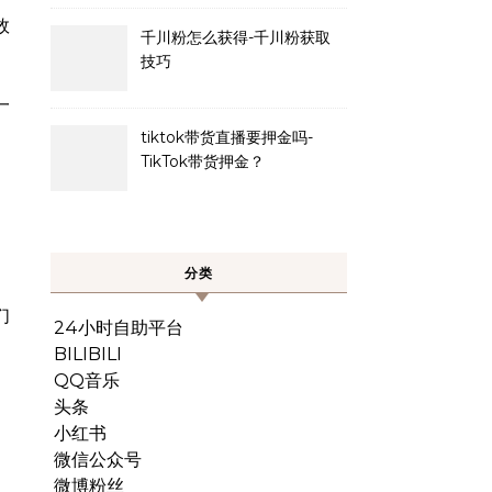
效
千川粉怎么获得-千川粉获取
技巧
一
tiktok带货直播要押金吗-
TikTok带货押金？
。
分类
们
24小时自助平台
BILIBILI
QQ音乐
。
头条
小红书
微信公众号
微博粉丝