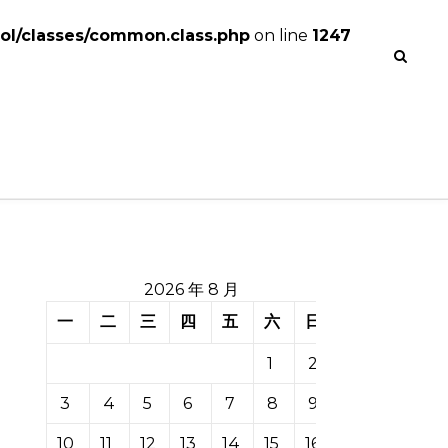
l/classes/common.class.php
on line
1247
2026 年 8 月
一
二
三
四
五
六
日
1
2
3
4
5
6
7
8
9
10
11
12
13
14
15
16