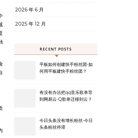
2026 年 6 月
中
2025 年 12 月
减
提
触
RECENT POSTS
验
平板如何创建快手粉丝团-如
何用平板建快手粉丝团？
自
有没有办法把qq音乐歌单导
到网易云-Q歌单迁移到云？
质
今日头条没有增长粉丝-今日
头条粉丝停滞
内