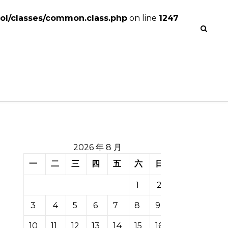
l/classes/common.class.php
on line
1247
2026 年 8 月
一
二
三
四
五
六
日
1
2
3
4
5
6
7
8
9
10
11
12
13
14
15
16