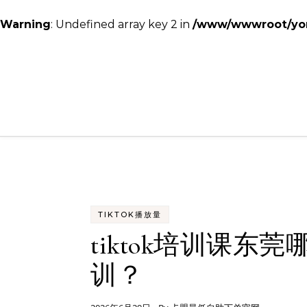
Warning
: Undefined array key 2 in
/www/wwwroot/yon
Skip to content
TIKTOK播放量
tiktok培训课东莞
训？