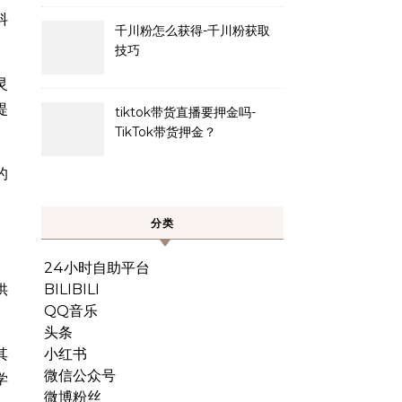
抖
千川粉怎么获得-千川粉获取
技巧
灵
提
tiktok带货直播要押金吗-
TikTok带货押金？
的
分类
24小时自助平台
供
BILIBILI
QQ音乐
头条
其
小红书
微信公众号
学
微博粉丝