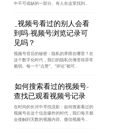
中不可或缺的一部分。有人在这里找到...
_视频号看过的别人会看
到吗-视频号浏览记录可
见吗？
视频号背后的秘密：隐私的界限在哪里？在
这个数字化时代，我们的隐私仿佛变得异常
脆弱。每一个“点赞”、“评论”都可...
如何搜索看过的视频号-
查找已观看视频号记录
在时间的长河中寻找流影：如何搜索看过的
视频号在这个信息爆炸的时代，我们每天都
会接触到无数的视频内容。微信视频号...