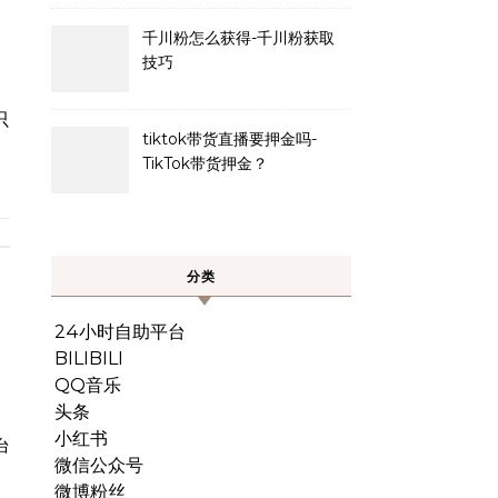
千川粉怎么获得-千川粉获取
。
技巧
只
tiktok带货直播要押金吗-
TikTok带货押金？
分类
24小时自助平台
BILIBILI
QQ音乐
头条
小红书
台
微信公众号
微博粉丝