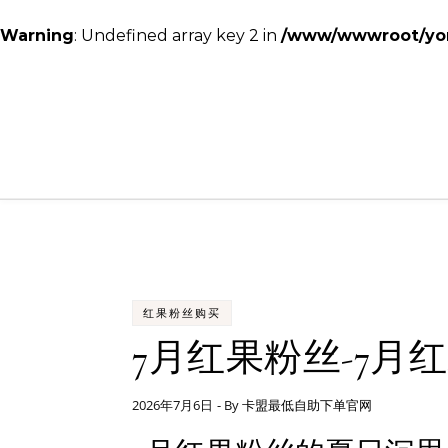
Warning
: Undefined array key 2 in
/www/wwwroot/yon
Skip to content
红果粉丝购买
7月红果粉丝-7月
2026年7月6日
- By
卡盟最低自助下单官网