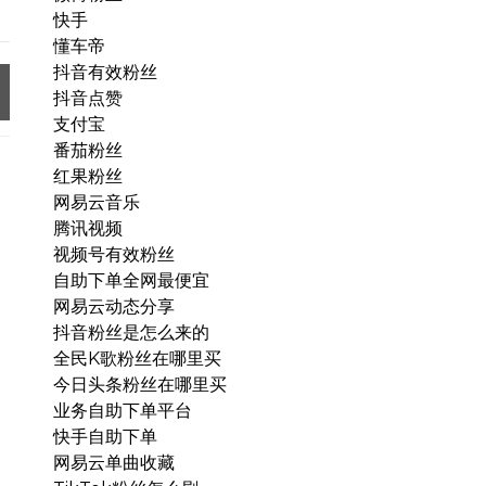
快手
懂车帝
抖音有效粉丝
抖音点赞
支付宝
番茄粉丝
红果粉丝
网易云音乐
腾讯视频
视频号有效粉丝
自助下单全网最便宜
网易云动态分享
抖音粉丝是怎么来的
全民K歌粉丝在哪里买
今日头条粉丝在哪里买
业务自助下单平台
快手自助下单
网易云单曲收藏