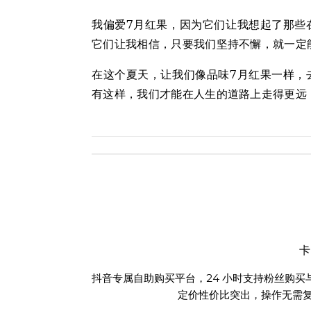
我偏爱7月红果，因为它们让我想起了那些
它们让我相信，只要我们坚持不懈，就一定
在这个夏天，让我们像品味7月红果一样，
有这样，我们才能在人生的道路上走得更远
抖音专属自助购买平台，24 小时支持粉丝购
定价性价比突出，操作无需