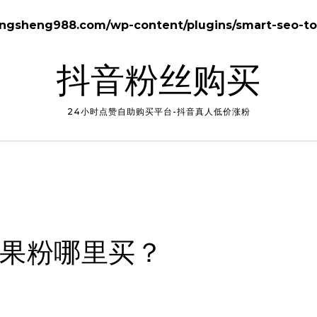
gsheng988.com/wp-content/plugins/smart-seo-too
抖音粉丝购买
24小时点赞自助购买平台-抖音真人低价涨粉
红果粉哪里买？