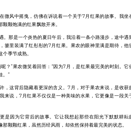
在微风中摇曳，仿佛在诉说着一个关于7月红果的故事。我坐
那颗颗饱满的红果飘散开来。
遇。那是一个炎热的夏日午后，我沿着一条小路漫步，途中遇
，篓里装满了红彤彤的7月红果。果农的眼神里满是期待，他
这个季节成熟。
呢？”果农微笑着回答：“因为7月，是红果最完美的时刻。它
佳。”
许，这背后隐藏着更深的含义。7月，对于果农来说，是收获
我来说，7月红果不仅仅是一种美味的水果，它更像是一段关
，更是因为它背后的故事。它让我想起那些在阳光下默默耕耘
像那颗颗红果，虽然历经风雨，却依然保持着最完美的状态。