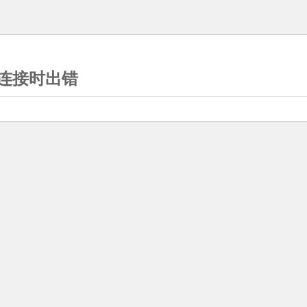
连接时出错